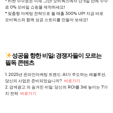
* 비싼 수수료는 이제 그만! 모비웍스에서 단 5일 만에 수수
료 0% 모바일 쇼핑몰 제작하세요!
* 맞춤형 마케팅 전략으로 월 매출 300% UP! 지금 바로
SUBSCRIBE NOW
모비웍스와 함께 성공 스토리를 만들어 보세요!
Company
회사소개
성공을 향한 비밀: 경쟁자들이 모르는
고객센터
필독 콘텐츠
구독 플랜
1. 2025년 온라인마케팅 트렌드: AI가 주도하는 레볼루션,
마이페이지
당신의 사업은 준비되었습니까?
바로가기
광고 및 제휴문의
2. 검색광고 의 숨겨진 비밀: 당신의 ROI를 3배 높이는 7가
구독자 의견
지 전략
바로가기
개인정보취급방침
청소년보호정책