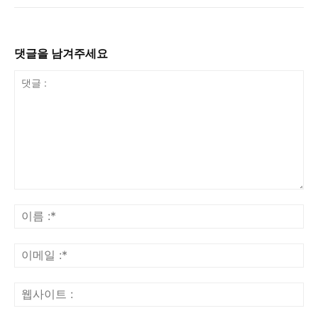
댓글을 남겨주세요
댓
글
이
:
름
:*
이
메
일
웹
:*
사