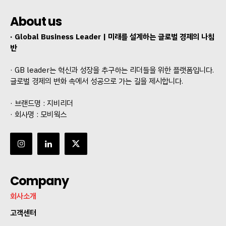
Company
About us
회사소개
· Global Business Leader | 미래를 설계하는 글로벌 경제의 나침
반
고객센터
구독 플랜
· GB leader는 혁신과 성장을 추구하는 리더들을 위한 플랫폼입니다.
글로벌 경제의 변화 속에서 성공으로 가는 길을 제시합니다.
마이페이지
광고 및 제휴문의
· 브랜드명 : 지비리더
구독자 의견
· 회사명 : 모비웍스
개인정보취급방침
청소년보호정책
Company
회사소개
고객센터