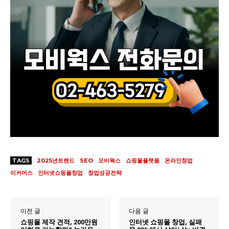
TAGS
2025년트렌드
SEO
모비웍스
쇼핑몰플랫폼
온라인창업
이커머스
인터넷쇼핑몰창업
창업성공전략
이전 글
다음 글
쇼핑몰 제작 견적, 200만원
인터넷 쇼핑몰 창업, 실패