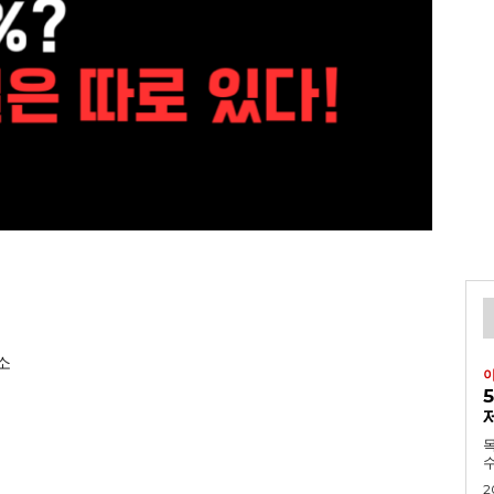
소
목차 1. 긴급속보:
수
2