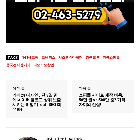
TAGS
1688도매
모비웍스
샤오홍슈마케팅
중국물류
중국쇼핑몰
중국전자상거래
타오바오창업
이전 글
다음 글
카페24 디자인 , 단 3일 만
쇼핑몰 사이트 제작 비용,
에 네이버 블로그 상위 노출
50만 원 vs 500만 원? 가격
시키는 비법? (feat. SEO 최
차이의 진실!
적화)
정서진 팀장