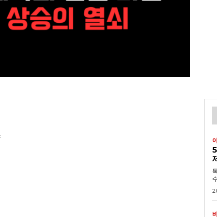
소
목차 1. 긴급속보:
수
2