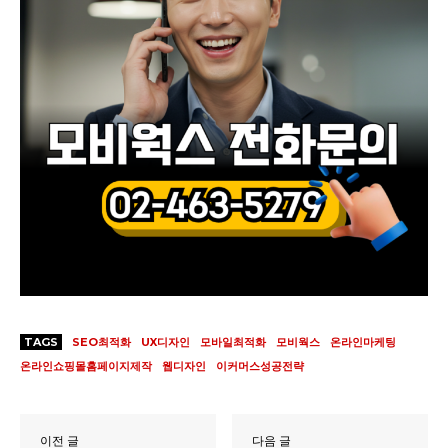
TAGS
SEO최적화
UX디자인
모바일최적화
모비웍스
온라인마케팅
온라인쇼핑몰홈페이지제작
웹디자인
이커머스성공전략
이전 글
다음 글