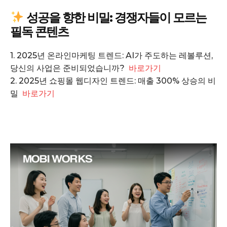
성공을 향한 비밀: 경쟁자들이 모르는
Company
필독 콘텐츠
1. 2025년 온라인마케팅 트렌드: AI가 주도하는 레볼루션,
회사소개
당신의 사업은 준비되었습니까?
바로가기
고객센터
2. 2025년 쇼핑몰 웹디자인 트렌드: 매출 300% 상승의 비
구독 플랜
밀
바로가기
마이페이지
광고 및 제휴문의
구독자 의견
개인정보취급방침
청소년보호정책