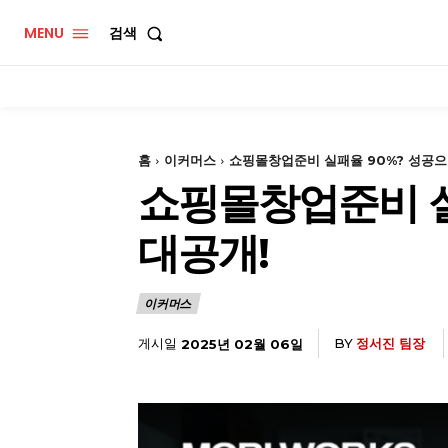
MENU
검색
홈
이커머스
쇼핑몰창업준비 실패율 90%? 성공으
쇼핑몰창업준비 실
대공개!
이커머스
게시일
BY
정서진 팀장
2025년 02월 06일