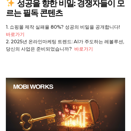
성공을 향한 비밀: 경쟁자들이 모
르는 필독 콘텐츠
Company
1. 쇼핑몰 제작 실패율 80%? 성공의 비밀을 공개합니다!
회사소개
바로가기
고객센터
2. 2025년 온라인마케팅 트렌드: AI가 주도하는 레볼루션,
구독 플랜
당신의 사업은 준비되었습니까?
바로가기
마이페이지
광고 및 제휴문의
구독자 의견
개인정보취급방침
청소년보호정책