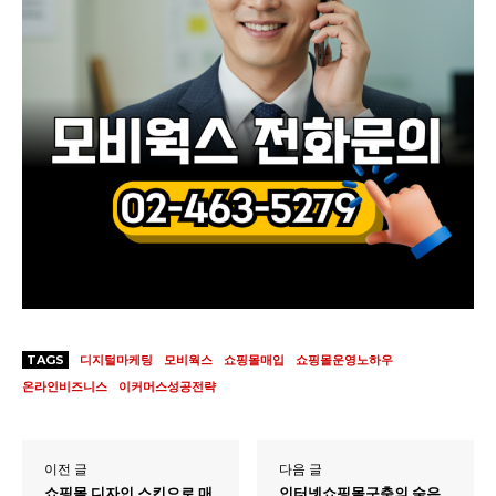
TAGS
디지털마케팅
모비웍스
쇼핑몰매입
쇼핑몰운영노하우
온라인비즈니스
이커머스성공전략
이전 글
다음 글
쇼핑몰 디자인 스킨으로 매
인터넷쇼핑몰구축의 숨은