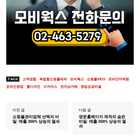
TAGS
고객경험
독립형쇼핑몰제작
모비웍스
쇼핑몰SEO
온라인마케팅
온라인창업
웹디자인
이커머스
전자상거래
창업성공비결
이전 글
다음 글
쇼핑몰관리업체 선택의 비
영문홈페이지 제작의 숨은
밀: 매출 300% 상승의 열쇠
비밀: 매출 300% 상승의 열
쇠