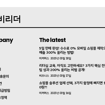
고객센터
구독 플랜
지비리더
마이페이지
광고 및 제휴문의
구독자 의견
pany
The latest
개인정보취급방침
청소년보호정책
5일 만에 완성! 수수료 0% 모바일 쇼핑몰 제작
E NOW
매출 300% 올리는 방법!
이커머스
2025년 03월 18일
리더십 교육, 아직도 고민하세요? 3가지 핵심 
지
팀 성과 200% 올리는 비법 공개!
비즈니스
2025년 03월 17일
제휴문의
쇼핑몰 솔루션 업체 선택, 3가지 함정에 빠지면 
견
0원?!
취급방침
이커머스
2025년 03월 16일
호정책