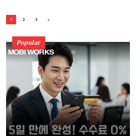
SUBSCRIBE NOW
1
2
3
Company
Popular
회사소개
고객센터
구독 플랜
마이페이지
광고 및 제휴문의
구독자 의견
개인정보취급방침
청소년보호정책