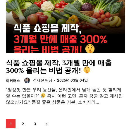
GB leader
식품 쇼핑몰 제작, 3개월 만에 매출
300% 올리는 비법 공개!
정서진 팀장
-
2025년 03월 04일
이커머스
"정성껏 만든 우리 농산물, 온라인에서 날개 돋친 듯 팔리게
할 수는 없을까?"
혹시 이런 고민, 혼자 끙끙 앓고 계시진
않으신가요? 품질 좋은 상품은 기본, 소비자의...
SUBSCRIBE NOW
1
2
3