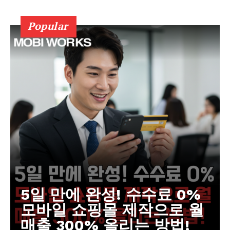
Popular
Company
회사소개
고객센터
구독 플랜
마이페이지
광고 및 제휴문의
구독자 의견
개인정보취급방침
청소년보호정책
5일 만에 완성! 수수료 0%
모바일 쇼핑몰 제작으로 월
매출 300% 올리는 방법!