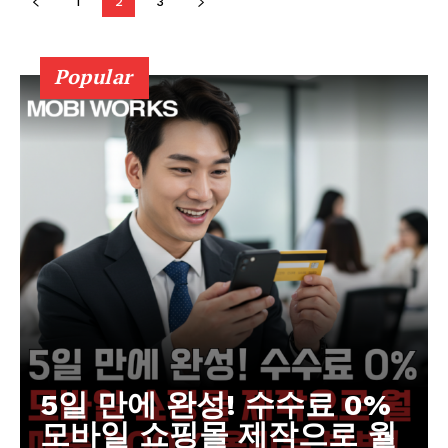
1
2
3
Company
Popular
회사소개
고객센터
구독 플랜
마이페이지
광고 및 제휴문의
구독자 의견
개인정보취급방침
청소년보호정책
5일 만에 완성! 수수료 0%
모바일 쇼핑몰 제작으로 월